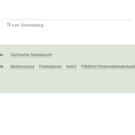
zum Seitenanfang
er
Sächsische Staatskanzlei
le
Medienservice
Publikationen
Amt24
FÖMISAX Fördermitteldatenbank