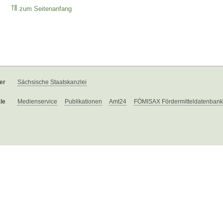
zum Seitenanfang
er
Sächsische Staatskanzlei
le
Medienservice
Publikationen
Amt24
FÖMISAX Fördermitteldatenbank