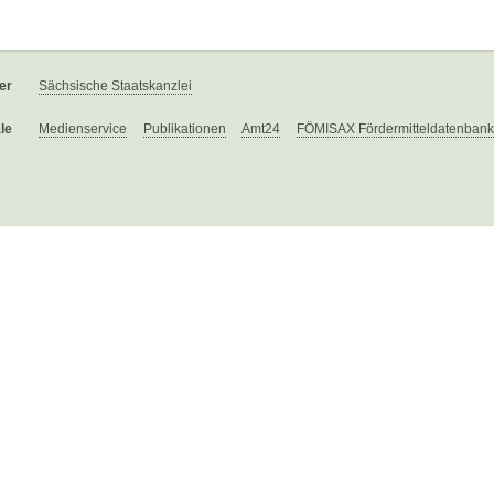
er
Sächsische Staatskanzlei
le
Medienservice
Publikationen
Amt24
FÖMISAX Fördermitteldatenbank