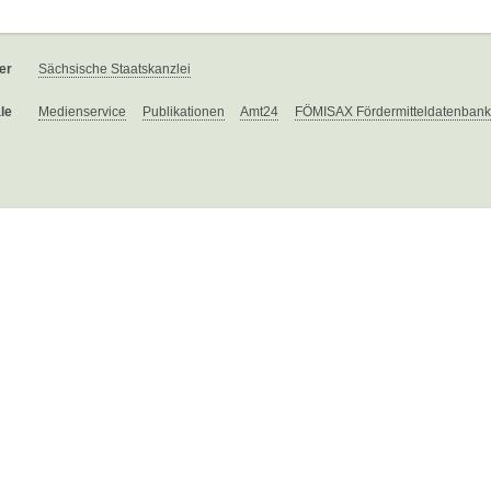
er
Sächsische Staatskanzlei
le
Medienservice
Publikationen
Amt24
FÖMISAX Fördermitteldatenbank