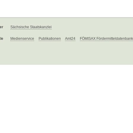
er
Sächsische Staatskanzlei
le
Medienservice
Publikationen
Amt24
FÖMISAX Fördermitteldatenbank