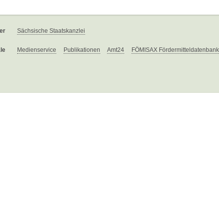
er
Sächsische Staatskanzlei
le
Medienservice
Publikationen
Amt24
FÖMISAX Fördermitteldatenbank