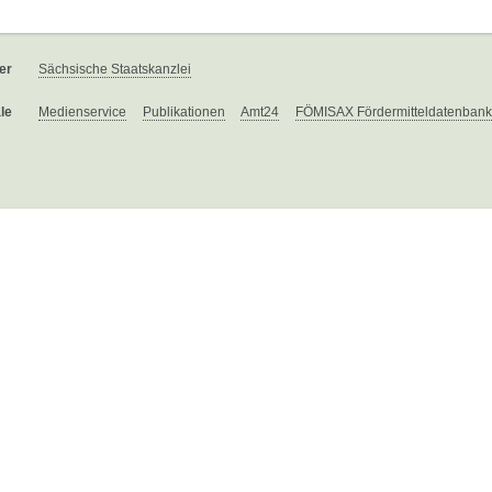
er
Sächsische Staatskanzlei
le
Medienservice
Publikationen
Amt24
FÖMISAX Fördermitteldatenbank