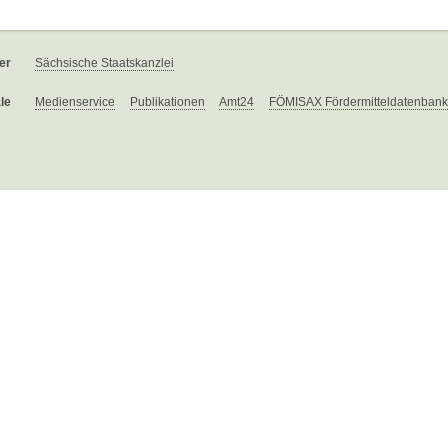
er
Sächsische Staatskanzlei
le
Medienservice
Publikationen
Amt24
FÖMISAX Fördermitteldatenbank