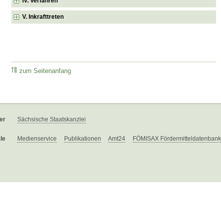
IV. Verfahren
V. Inkrafttreten
zum Seitenanfang
er
Sächsische Staatskanzlei
le
Medienservice
Publikationen
Amt24
FÖMISAX Fördermitteldatenbank