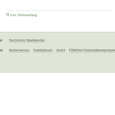
zum Seitenanfang
er
Sächsische Staatskanzlei
le
Medienservice
Publikationen
Amt24
FÖMISAX Fördermitteldatenbank