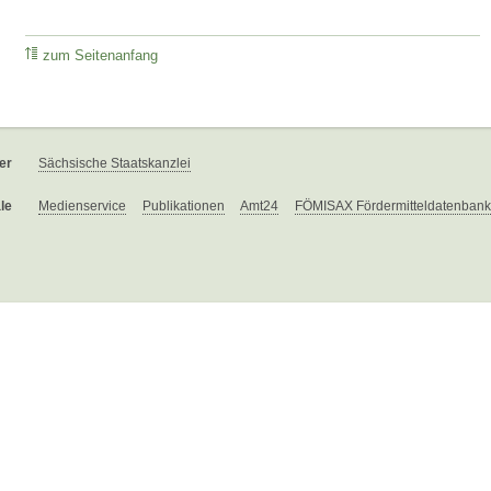
zum Seitenanfang
er
Sächsische Staatskanzlei
le
Medienservice
Publikationen
Amt24
FÖMISAX Fördermitteldatenbank