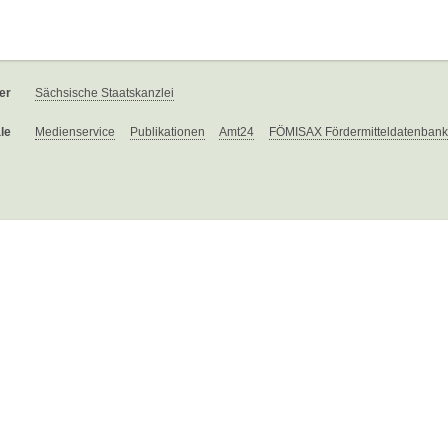
er
Sächsische Staatskanzlei
le
Medienservice
Publikationen
Amt24
FÖMISAX Fördermitteldatenbank