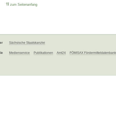
zum Seitenanfang
er
Sächsische Staatskanzlei
le
Medienservice
Publikationen
Amt24
FÖMISAX Fördermitteldatenbank