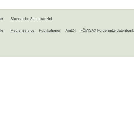
er
Sächsische Staatskanzlei
le
Medienservice
Publikationen
Amt24
FÖMISAX Fördermitteldatenbank