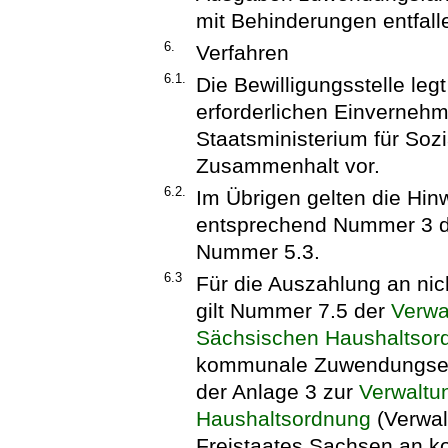
mit Behinderungen entfall
6.
Verfahren
6.1.
Die Bewilligungsstelle leg
erforderlichen Einverneh
Staatsministerium für Soz
Zusammenhalt vor.
6.2.
Im Übrigen gelten die Hi
entsprechend Nummer 3 der
Nummer 5.3.
6.3
Für die Auszahlung an n
gilt Nummer 7.5 der
Verwa
Sächsischen Haushaltsor
kommunale Zuwendungsem
der Anlage 3 zur
Verwaltu
Haushaltsordnung
(Verwal
Freistaates Sachsen an 