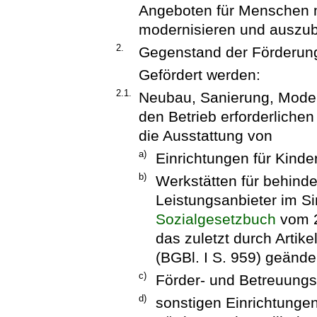
Angeboten für Menschen m
modernisieren und auszu
2.
Gegenstand der Förderun
Gefördert werden:
2.1.
Neubau, Sanierung, Moder
den Betrieb erforderlich
die Ausstattung von
a)
Einrichtungen für Kind
b)
Werkstätten für behind
Leistungsanbieter im S
Sozialgesetzbuch
vom 2
das zuletzt durch Artik
(BGBl. I S. 959) geänder
c)
Förder- und Betreuungs
d)
sonstigen Einrichtunge