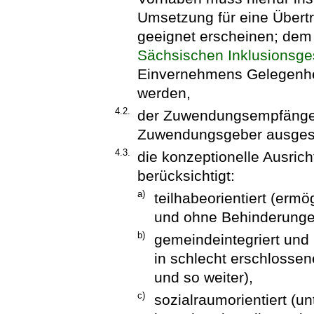
Umsetzung für eine Übert
geeignet erscheinen; dem
Sächsischen Inklusionsge
Einvernehmens Gelegenhei
werden,
4.2.
der Zuwendungsempfänger
Zuwendungsgeber ausgesc
4.3.
die konzeptionelle Ausric
berücksichtigt:
a)
teilhabeorientiert (er
und ohne Behinderunge
b)
gemeindeintegriert und i
in schlecht erschloss
und so weiter),
c)
sozialraumorientiert (u