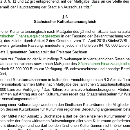
tz 8, 9, 11 und 12 gilt entsprechend, mit der Maßgabe, dass an die Stelle de
2
gemäß der Hauptsatzung der Stadt ein Ausschuss tritt.
§ 6
Sächsischer Kulturlastenausgleich
hrlicher Kulturlastenausgleich nach Maßgabe des jährlichen Staatshaushaltsp
hsischen Finanzausgleichsgesetzes
in der Fassung der Bekanntmachung vom
, das zuletzt durch Artikel 2 des Gesetzes vom 11. April 2018 (SächsGVBl. 
r jeweils geltenden Fassung, mindestens jedoch in Höhe von 94 700 000 Euro
atz 1 genannten Betrag stellt der Freistaat Sachsen
umen zur Förderung der Kulturpflege Zuweisungen in vierteljährlichen Raten 
taatshaushaltsplanes sowie nach Maßgabe des
Sächsischen Finanzausgleich
2
edoch 93 200 000 Euro zur Verfügung.
Bundeszuschüsse und sonstige Beteil
ührt;
onen und Strukturmaßnahmen in kulturellen Einrichtungen nach § 3 Absatz 1 ei
Personalmaßnahmen Mittel nach Maßgabe des jährlichen Staatshaushaltspla
2
 000 Euro zur Verfügung.
Das Nähere zur einzelvorhabensbezogenen Förder
ahmen auf Antrag aus den Kulturräumen regelt das Staatsministerium für Wi
r Verwaltungsvorschrift.
bung einer Kulturumlage werden in den ländlichen Kulturräumen die Mitgliede
on dessen Kulturkasse für Kultur von regionaler Bedeutung angemessen betei
 der Mittel nach Absatz 2 Buchstabe a darf bei den einzelnen Kulturräumen 3
n oder der finanzwirksamen Aufwendungen aller vom Kulturraum geförderten
t übersteigen und sie darf bei den ländlichen Kulturräumen nicht höher sein
2