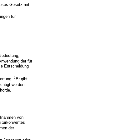
dieses Gesetz mit
ungen für
.
 Bedeutung,
 Anwendung der für
ie Entscheidung
2
wortung.
Er gibt
chtigt werden.
hörde.
Maßnahmen von
ulturkonventes
hmen der