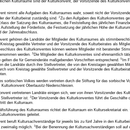
dlichen Kulturräume sind der Kulturkonvent, der Vorsitzende des Kulturkonven
vent nimmt alle Aufgaben des Kulturraumes wahr, soweit nicht der Vorsitzend
2
er der Kulturbeirat zuständig sind.
Zu den Aufgaben des Kulturkonventes ge
rlass der Satzung des Kulturraumes, die Feststellung des jährlichen Finanzb
 Aufstellung der Förderliste, die Festsetzung der jährlichen Höhe der Kulturum
nd der Jahresabschluss.
ent gehören die Landräte der Mitglieder des Kulturraumes als stimmberechtig
Kreistag gewählte Vertreter und der Vorsitzende des Kulturbeirates als Mitgli
eschluss des Kulturkonventes können weitere Mitglieder mit beratender Stim
3
fgenommen werden.
Die Mitglieder des Kulturkonventes sind ehrenamtlich tät
5
e gelten die für Gemeinderäte maßgebenden Vorschriften entsprechend.
Im F
n die Landräte durch ihre Stellvertreter, die von den Kreistagen gewählten Mi
rch vom Kreistag gewählte Stellvertreter und der Vorsitzende des Kulturbeira
eten.
s sorbischen Volkes werden vertreten durch die Stiftung für das sorbische V
 Kulturkonvent Oberlausitz-Niederschlesien.
onvent vertretenen Landräte einigen sich, wer von ihnen Vorsitzender des Ku
2
Stellvertreter ist.
Der Vorsitzende des Kulturkonventes führt die Geschäfte 
tritt den Kulturraum.
ftsführung des Kulturraumes richtet der Kulturraum ein Kultursekretariat ein.
ulturkonventes geleitet.
ent beruft Kultursachverständige für jeweils bis zu fünf Jahre in den Kulturbei
3
t zweimalig möglich.
Bei der Benennung der Kultursachverständigen soll au