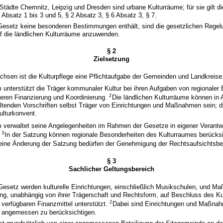
n Städte Chemnitz, Leipzig und Dresden sind urbane Kulturräume; für sie gilt 
bsatz 1 bis 3 und 5, § 2 Absatz 3, § 6 Absatz 3, § 7.
 Gesetz keine besonderen Bestimmungen enthält, sind die gesetzlichen Regel
 die ländlichen Kulturräume anzuwenden.
§ 2
Zielsetzung
achsen ist die Kulturpflege eine Pflichtaufgabe der Gemeinden und Landkreise
 unterstützt die Träger kommunaler Kultur bei ihren Aufgaben von regionaler
2
deren Finanzierung und Koordinierung.
Die ländlichen Kulturräume können in
tenden Vorschriften selbst Träger von Einrichtungen und Maßnahmen sein; d
Kulturkonvent.
m verwaltet seine Angelegenheiten im Rahmen der Gesetze in eigener Verant
3
.
In der Satzung können regionale Besonderheiten des Kulturraumes berücksi
eine Änderung der Satzung bedürfen der Genehmigung der Rechtsaufsichtsbe
§ 3
Sachlicher Geltungsbereich
esetz werden kulturelle Einrichtungen, einschließlich Musikschulen, und 
ung, unabhängig von ihrer Trägerschaft und Rechtsform, auf Beschluss des K
2
verfügbaren Finanzmittel unterstützt.
Dabei sind Einrichtungen und Maßna
ng angemessen zu berücksichtigen.