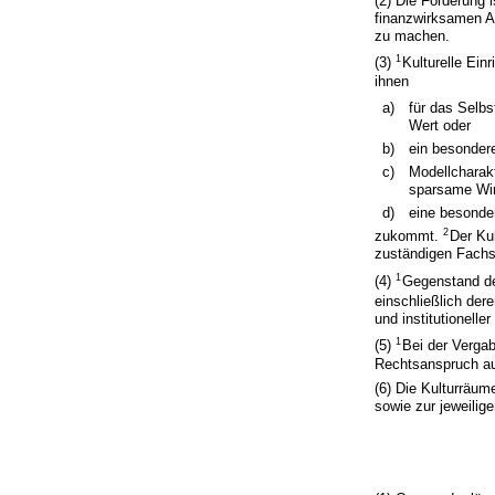
(2) Die Förderung
finanzwirksamen A
zu machen.
1
(3)
Kulturelle Ei
ihnen
a)
für das Selbs
Wert oder
b)
ein besondere
c)
Modellcharakt
sparsame Wir
d)
eine besonder
2
zukommt.
Der Ku
zuständigen Fachst
1
(4)
Gegenstand de
einschließlich der
und institutionelle
1
(5)
Bei der Verga
Rechtsanspruch au
(6) Die Kulturräum
sowie zur jeweilig