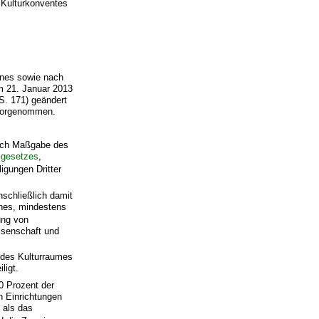
s Kulturkonventes
lanes sowie nach
 21. Januar 2013
S. 171) geändert
 vorgenommen.
nach Maßgabe des
sgesetzes
,
igungen Dritter
nschließlich damit
nes, mindestens
ung von
ssenschaft und
r des Kulturraumes
ligt.
0 Prozent der
 Einrichtungen
 als das