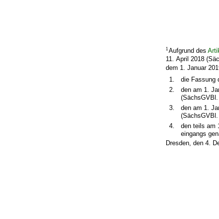
1
Aufgrund des
Art
11. April 2018 (S
dem 1. Januar 20
1.
die Fassung
2.
den am 1. Jan
(SächsGVBl. 
3.
den am 1. Ja
(SächsGVBl. 
4.
den teils am 
eingangs gen
Dresden, den 4. 