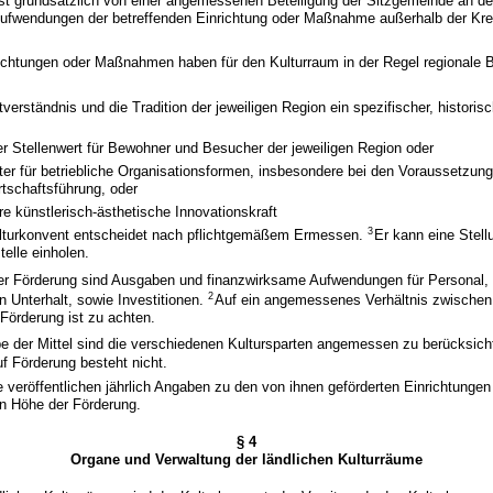
 ist grundsätzlich von einer angemessenen Beteiligung der Sitzgemeinde an 
ufwendungen der betreffenden Einrichtung oder Maßnahme außerhalb der Kr
nrichtungen oder Maßnahmen haben für den Kulturraum in der Regel regionale
tverständnis und die Tradition der jeweiligen Region ein spezifischer, historis
r Stellenwert für Bewohner und Besucher der jeweiligen Region oder
er für betriebliche Organisationsformen, insbesondere bei den Voraussetzung
tschaftsführung, oder
e künstlerisch-ästhetische Innovationskraft
3
lturkonvent entscheidet nach pflichtgemäßem Ermessen.
Er kann eine Stel
elle einholen.
r Förderung sind Ausgaben und finanzwirksame Aufwendungen für Personal,
2
en Unterhalt, sowie Investitionen.
Auf ein angemessenes Verhältnis zwischen 
r Förderung ist zu achten.
be der Mittel sind die verschiedenen Kultursparten angemessen zu berücksich
f Förderung besteht nicht.
e veröffentlichen jährlich Angaben zu den von ihnen geförderten Einrichtun
en Höhe der Förderung.
§ 4
Organe und Verwaltung der ländlichen Kulturräume