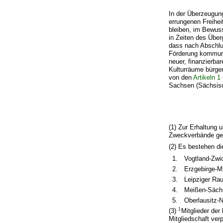
In der Überzeugung
errungenen Freihei
bleiben, im Bewuss
in Zeiten des Übe
dass nach Abschlu
Förderung kommuna
neuer, finanzierba
Kulturräume bürger
von den
Artikeln 1
Sachsen (Sächsis
(1) Zur Erhaltung 
Zweckverbände geb
(2) Es bestehen di
1.
Vogtland-Zwi
2.
Erzgebirge-M
3.
Leipziger Ra
4.
Meißen-Sächs
5.
Oberlausitz-N
1
(3)
Mitglieder de
Mitgliedschaft verp