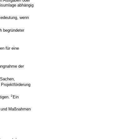
den Ausgaben oder
eisumlage abhängig
 Bedeutung, wenn
ch begründeter
en für eine
lungnahme der
 Sachen,
Projektförderung
2
tigen.
Ein
gen und Maßnahmen