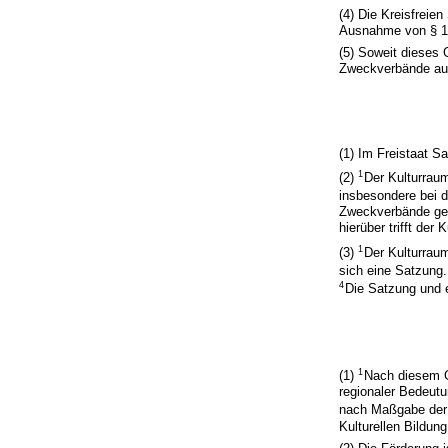
(4) Die Kreisfreie
Ausnahme von § 1 A
(5) Soweit dieses
Zweckverbände auf
(1) Im Freistaat S
1
(2)
Der Kulturraum
insbesondere bei 
Zweckverbände gel
hierüber trifft der 
1
(3)
Der Kulturrau
sich eine Satzung
4
Die Satzung und 
1
(1)
Nach diesem G
regionaler Bedeut
nach Maßgabe der 
Kulturellen Bildu