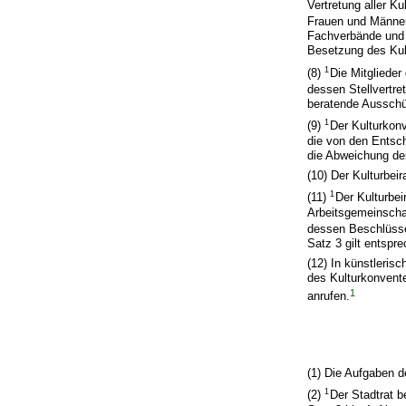
Vertretung aller K
Frauen und Männe
Fachverbände und 
Besetzung des Kult
1
(8)
Die Mitglieder
dessen Stellvertre
beratende Aussch
1
(9)
Der Kulturkon
die von den Entsc
die Abweichung dem 
(10) Der Kulturbeir
1
(11)
Der Kulturbe
Arbeitsgemeinschaf
dessen Beschlüsse
Satz 3 gilt entspr
(12) In künstleris
des Kulturkonvent
1
anrufen.
(1) Die Aufgaben 
1
(2)
Der Stadtrat b