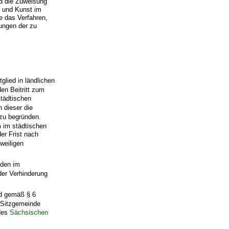
d die Zuweisung
t und Kunst im
e das Verfahren,
ungen der zu
lied in ländlichen
en Beitritt zum
städtischen
 dieser die
 zu begründen.
m im städtischen
er Frist nach
weiligen
rden im
der Verhinderung
nd gemäß § 6
s Sitzgemeinde
 des
Sächsischen