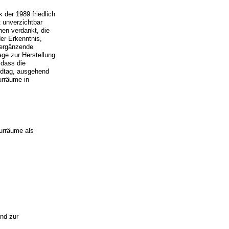
 der 1989 friedlich
t unverzichtbar
nen verdankt, die
er Erkenntnis,
ergänzende
ge zur Herstellung
 dass die
andtag, ausgehend
urräume in
turräume als
ind zur