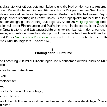
, dass die Freiheit des geistigen Lebens und die Freiheit der Künste Ausdruck
t der Bürger Sachsens sind und für die Zukunftsfähigkeit unserer Gesellschaf
tsein, wie viel Sachsen der gewachsenen Vielfalt und Offenheit seiner Regio
rgangs einer Sicherung des kommunalen Gestaltungsspielraums bedürfen, in d
ss der Übergangsfinanzierung Kultur gemäß Artikel 35
Einigungsvertrag
eine 
ler kultureller Einrichtungen und Maßnahmen auf landesgesetzlicher Grundla
rer Organisations- und Leistungsstrukturen unverzichtbar ist, in der Erwartung,
nahe, effiziente und wandlungsfähige Strukturen schaffen, beschließt der L
und 11 der
Sächsischen Verfassung
, das nachstehende Gesetz über die Kult
ches Kulturraumgesetz – SächsKRG).
§ 1
Bildung der Kulturräume
und Förderung kultureller Einrichtungen und Maßnahmen werden ländliche Kul
ildet.
e ländlichen Kulturräume
ckau,
ittelsachsen,
um,
ische Schweiz-Osterzgebirge,
iederschlesien.
2
r ländlichen Kulturräume sind die Landkreise nach Maßgabe der Anlage.
Sie s
flichtet.