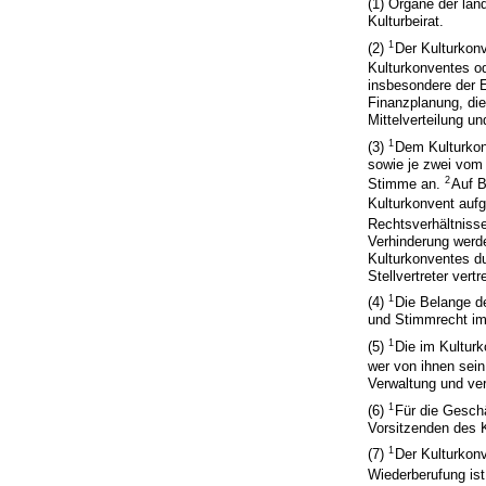
(1) Organe der län
Kulturbeirat.
1
(2)
Der Kulturkon
Kulturkonventes od
insbesondere der E
Finanzplanung, die
Mittelverteilung u
1
(3)
Dem Kulturkonv
sowie je zwei vom 
2
Stimme an.
Auf B
Kulturkonvent au
Rechtsverhältniss
Verhinderung werde
Kulturkonventes du
Stellvertreter vertr
1
(4)
Die Belange de
und Stimmrecht im
1
(5)
Die im Kulturk
wer von ihnen sein 
Verwaltung und ver
1
(6)
Für die Geschä
Vorsitzenden des K
1
(7)
Der Kulturkonv
Wiederberufung is