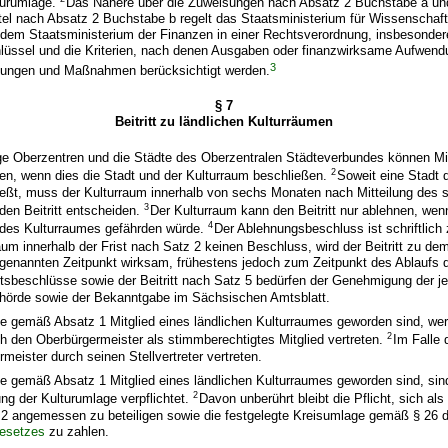
turumlage.
Das Nähere über die Zuweisungen nach Absatz 2 Buchstabe a un
ttel nach Absatz 2 Buchstabe b regelt das Staatsministerium für Wissenschaf
dem Staatsministerium der Finanzen in einer Rechtsverordnung, insbesonder
hlüssel und die Kriterien, nach denen Ausgaben oder finanzwirksame Aufwend
3
htungen und Maßnahmen berücksichtigt werden.
§ 7
Beitritt zu ländlichen Kulturräumen
ge Oberzentren und die Städte des Oberzentralen Städteverbundes können Mitg
2
en, wenn dies die Stadt und der Kulturraum beschließen.
Soweit eine Stadt d
ießt, muss der Kulturraum innerhalb von sechs Monaten nach Mitteilung des 
3
en Beitritt entscheiden.
Der Kulturraum kann den Beitritt nur ablehnen, wenn
4
 des Kulturraumes gefährden würde.
Der Ablehnungsbeschluss ist schriftlich
aum innerhalb der Frist nach Satz 2 keinen Beschluss, wird der Beitritt zu de
 genannten Zeitpunkt wirksam, frühestens jedoch zum Zeitpunkt des Ablaufs d
ittsbeschlüsse sowie der Beitritt nach Satz 5 bedürfen der Genehmigung der je
hörde sowie der Bekanntgabe im Sächsischen Amtsblatt.
e gemäß Absatz 1 Mitglied eines ländlichen Kulturraumes geworden sind, we
2
h den Oberbürgermeister als stimmberechtigtes Mitglied vertreten.
Im Falle 
meister durch seinen Stellvertreter vertreten.
e gemäß Absatz 1 Mitglied eines ländlichen Kulturraumes geworden sind, si
2
ng der Kulturumlage verpflichtet.
Davon unberührt bleibt die Pflicht, sich al
2 angemessen zu beteiligen sowie die festgelegte Kreisumlage gemäß § 26
gesetzes
zu zahlen.