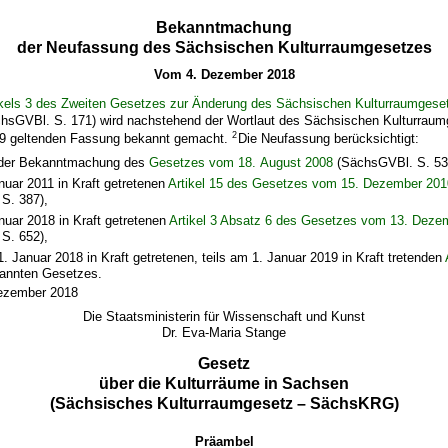
Bekanntmachung
der Neufassung des Sächsischen Kulturraumgesetzes
Vom 4. Dezember 2018
ikels 3 des Zweiten Gesetzes zur Änderung des Sächsischen Kulturraumgese
ächsGVBl. S. 171) wird nachstehend der Wortlaut des Sächsischen Kulturraum
2
19 geltenden Fassung bekannt gemacht.
Die Neufassung berücksichtigt:
 der Bekanntmachung des
Gesetzes vom 18. August 2008
(SächsGVBl. S. 53
uar 2011 in Kraft getretenen
Artikel 15 des Gesetzes vom 15. Dezember 201
S. 387),
nuar 2018 in Kraft getretenen
Artikel 3 Absatz 6 des Gesetzes vom 13. Deze
S. 652),
1. Januar 2018 in Kraft getretenen, teils am 1. Januar 2019 in Kraft tretenden
annten Gesetzes.
Dezember 2018
Die Staatsministerin für Wissenschaft und Kunst
Dr. Eva-Maria Stange
Gesetz
über die Kulturräume in Sachsen
(Sächsisches Kulturraumgesetz – SächsKRG)
Präambel