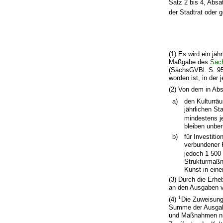
Satz 2 bis 4, Absa
der Stadtrat oder 
(1) Es wird ein jä
Maßgabe des
Säc
(SächsGVBl. S. 95)
worden ist, in de
(2) Von dem in Abs
a)
den Kulturrä
jährlichen S
mindestens j
bleiben unber
b)
für Investiti
verbundener 
jedoch 1 500
Strukturmaßn
Kunst in eine
(3) Durch die Erhe
an den Ausgaben v
1
(4)
Die Zuweisung
Summe der Ausgabe
und Maßnahmen nich