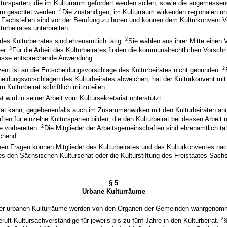
ultursparten, die im Kulturraum gefördert werden sollen, sowie die angemesse
4
rn geachtet werden.
Die zuständigen, im Kulturraum wirkenden regionalen un
Fachstellen sind vor der Berufung zu hören und können dem Kulturkonvent Vo
urbeirates unterbreiten.
2
 des Kulturbeirates sind ehrenamtlich tätig.
Sie wählen aus ihrer Mitte einen 
3
ter.
Für die Arbeit des Kulturbeirates finden die kommunalrechtlichen Vorschri
üsse entsprechende Anwendung.
2
vent ist an die Entscheidungsvorschläge des Kulturbeirates nicht gebunden.
heidungsvorschlägen des Kulturbeirates abweichen, hat der Kulturkonvent mit
Kulturbeirat schriftlich mitzuteilen.
at wird in seiner Arbeit vom Kultursekretariat unterstützt.
irat kann, gegebenenfalls auch im Zusammenwirken mit den Kulturbeiräten an
ten für einzelne Kultursparten bilden, die den Kulturbeirat bei dessen Arbeit 
2
 vorbereiten.
Die Mitglieder der Arbeitsgemeinschaften sind ehrenamtlich tä
echend.
chen Fragen können Mitglieder des Kulturbeirates und des Kulturkonventes nac
es den Sächsischen Kultursenat oder die Kulturstiftung des Freistaates Sac
§ 5
Urbane Kulturräume
der urbanen Kulturräume werden von den Organen der Gemeinden wahrgenom
2
eruft Kultursachverständige für jeweils bis zu fünf Jahre in den Kulturbeirat.