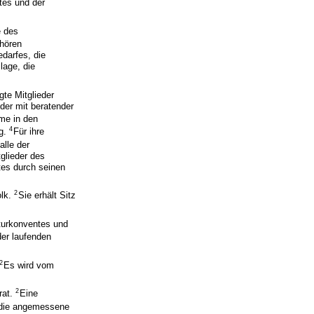
tes und der
e des
hören
edarfes, die
lage, die
te Mitglieder
eder mit beratender
me in den
4
ig.
Für ihre
alle der
tglieder des
tes durch seinen
2
olk.
Sie erhält Sitz
lturkonventes und
der laufenden
2
Es wird vom
2
rat.
Eine
f die angemessene