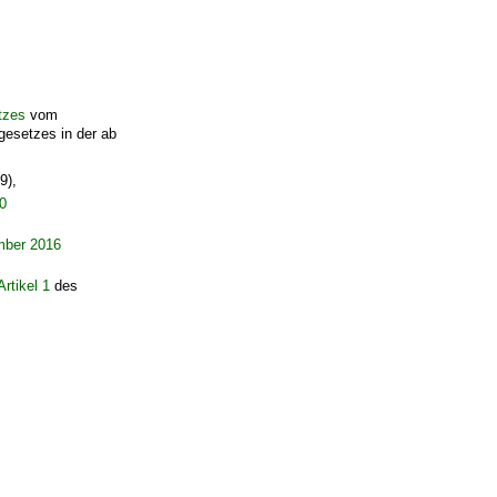
tzes
vom
gesetzes in der ab
9),
0
mber 2016
Artikel 1
des