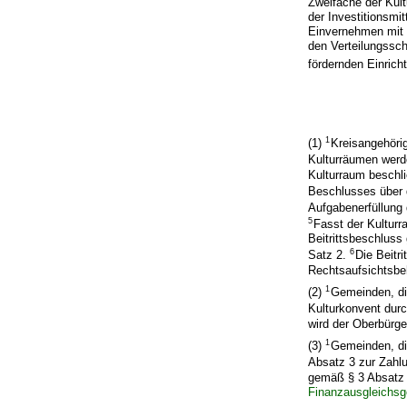
Zweifache der Kul
der Investitionsmi
Einvernehmen mit 
den Verteilungssc
fördernden Einric
1
(1)
Kreisangehöri
Kulturräumen werd
Kulturraum beschl
Beschlusses über d
Aufgabenerfüllung
5
Fasst der Kulturr
Beitrittsbeschluss
6
Satz 2.
Die Beitr
Rechtsaufsichtsbe
1
(2)
Gemeinden, di
Kulturkonvent durc
wird der Oberbürger
1
(3)
Gemeinden, di
Absatz 3 zur Zahlu
gemäß § 3 Absatz 
Finanzausgleichs