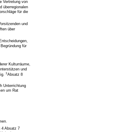
ne Vertretung von
d überregionalen
rschläge für die
Vorsitzenden und
ften über
Entscheidungen,
 Begründung für
derer Kulturräume,
unterstützen und
3
tig.
Absatz 8
h Unterrichtung
hsen um Rat
men.
§ 4 Absatz 7