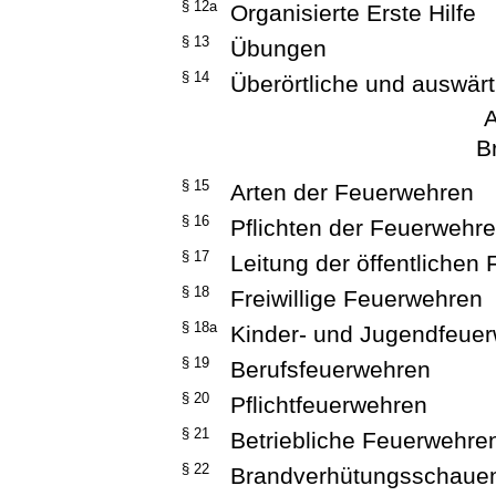
§ 12a
Organisierte Erste Hilfe
§ 13
Übungen
§ 14
Überörtliche und auswärt
A
B
§ 15
Arten der Feuerwehren
§ 16
Pflichten der Feuerwehr
§ 17
Leitung der öffentlichen
§ 18
Freiwillige Feuerwehren
§ 18a
Kinder- und Jugendfeue
§ 19
Berufsfeuerwehren
§ 20
Pflichtfeuerwehren
§ 21
Betriebliche Feuerwehre
§ 22
Brandverhütungsschauen