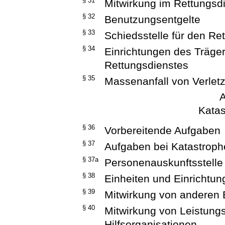
§ 31
Mitwirkung im Rettungsd
§ 32
Benutzungsentgelte
§ 33
Schiedsstelle für den Re
§ 34
Einrichtungen des Träg
Rettungsdienstes
§ 35
Massenanfall von Verlet
A
Katas
§ 36
Vorbereitende Aufgaben
§ 37
Aufgaben bei Katastrop
§ 37a
Personenauskunftsstelle
§ 38
Einheiten und Einrichtu
§ 39
Mitwirkung von anderen 
§ 40
Mitwirkung von Leistungs
Hilfsorganisationen