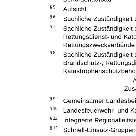
§ 5
Aufsicht
§ 6
Sachliche Zuständigkeit
§ 7
Sachliche Zuständigkeit 
Rettungsdienst- und Kat
Rettungszweckverbände
§ 8
Sachliche Zuständigkeit 
Brandschutz-, Rettungsd
Katastrophenschutzbehö
A
Zus
§ 9
Gemeinsamer Landesbei
§ 10
Landesfeuerwehr- und K
§ 11
Integrierte Regionalleitst
§ 12
Schnell-Einsatz-Gruppen