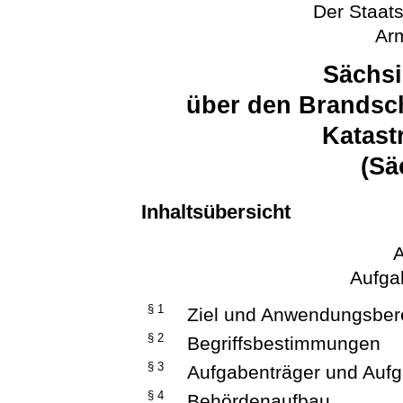
Der Staats
Arm
Sächsi
über den Brandsch
Katast
(S
Inhaltsübersicht
A
Aufga
§ 1
Ziel und Anwendungsber
§ 2
Begriffsbestimmungen
§ 3
Aufgabenträger und Auf
§ 4
Behördenaufbau