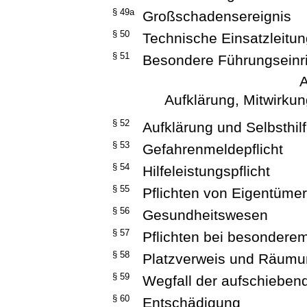
§ 49a
Großschadensereignis
§ 50
Technische Einsatzleitu
§ 51
Besondere Führungseinri
A
Aufklärung, Mitwirku
§ 52
Aufklärung und Selbsthil
§ 53
Gefahrenmeldepflicht
§ 54
Hilfeleistungspflicht
§ 55
Pflichten von Eigentüme
§ 56
Gesundheitswesen
§ 57
Pflichten bei besondere
§ 58
Platzverweis und Räum
§ 59
Wegfall der aufschieben
§ 60
Entschädigung