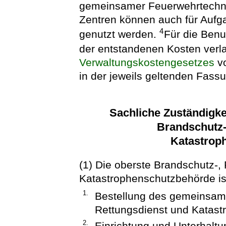
gemeinsamer Feuerwehrtechni
Zentren können auch für Auf
4
genutzt werden.
Für die Benu
der entstandenen Kosten ver
Verwaltungskostengesetzes
vo
in der jeweils geltenden Fass
Sachliche Zuständigke
Brandschutz-
Katastrop
(1) Die oberste Brandschutz-,
Katastrophenschutzbehörde ist
1.
Bestellung des gemeinsame
Rettungsdienst und Katast
2.
Einrichtung und Unterhaltu