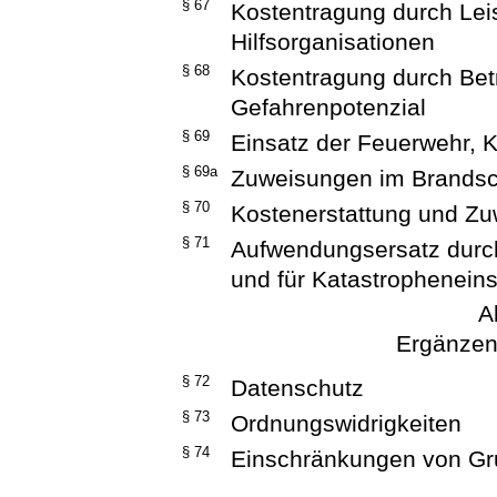
§ 67
Kostentragung durch Leis
Hilfsorganisationen
§ 68
Kostentragung durch Bet
Gefahrenpotenzial
§ 69
Einsatz der Feuerwehr, K
§ 69a
Zuweisungen im Brandsc
§ 70
Kostenerstattung und Z
§ 71
Aufwendungsersatz durch
und für Katastrophenein
A
Ergänze
§ 72
Datenschutz
§ 73
Ordnungswidrigkeiten
§ 74
Einschränkungen von Gr