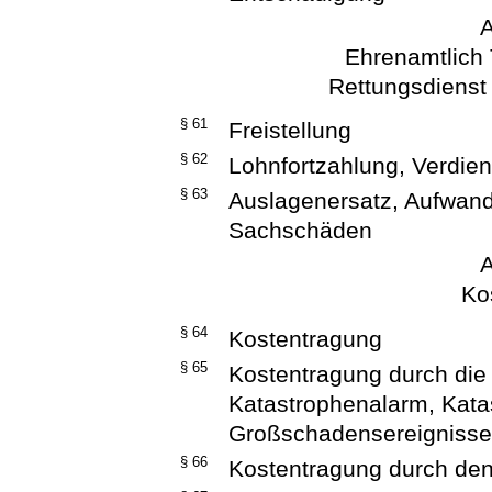
A
Ehrenamtlich 
Rettungsdienst
§ 61
Freistellung
§ 62
Lohnfortzahlung, Verdien
§ 63
Auslagenersatz, Aufwan
Sachschäden
A
Ko
§ 64
Kostentragung
§ 65
Kostentragung durch die 
Katastrophenalarm, Kat
Großschadensereigniss
§ 66
Kostentragung durch den