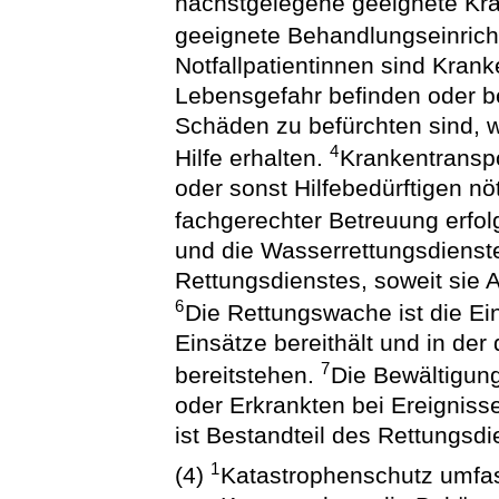
nächstgelegene geeignete Kr
geeignete Behandlungseinric
Notfallpatientinnen sind Kranke
Lebensgefahr befinden oder b
Schäden zu befürchten sind, 
4
Hilfe erhalten.
Krankentranspo
oder sonst Hilfebedürftigen nöt
fachgerechter Betreuung erfo
und die Wasserrettungsdienste
Rettungsdienstes, soweit si
6
Die Rettungswache ist die Ein
Einsätze bereithält und in der 
7
bereitstehen.
Die Bewältigung
oder Erkrankten bei Ereigniss
ist Bestandteil des Rettungsdi
1
(4)
Katastrophenschutz umfas