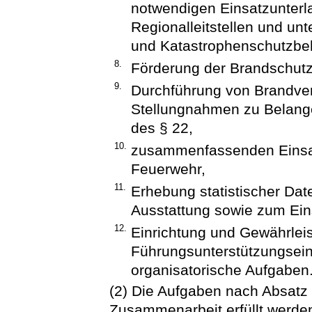
notwendigen Einsatzunterla
Regionalleitstellen und un
und Katastrophenschutzbe
8.
Förderung der Brandschutz
9.
Durchführung von Brandve
Stellungnahmen zu Belan
des § 22,
10.
zusammenfassenden Einsatz
Feuerwehr,
11.
Erhebung statistischer Dat
Ausstattung sowie zum Ei
12.
Einrichtung und Gewährleist
Führungsunterstützungseinr
organisatorische Aufgaben
(2) Die Aufgaben nach Absat
Zusammenarbeit erfüllt werde