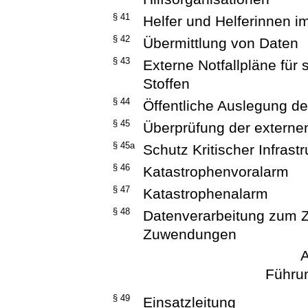
§ 41
Helfer und Helferinnen 
§ 42
Übermittlung von Daten
§ 43
Externe Notfallpläne für 
Stoffen
§ 44
Öffentliche Auslegung de
§ 45
Überprüfung der externen
§ 45a
Schutz Kritischer Infrast
§ 46
Katastrophenvoralarm
§ 47
Katastrophenalarm
§ 48
Datenverarbeitung zum 
Zuwendungen
A
Führu
§ 49
Einsatzleitung