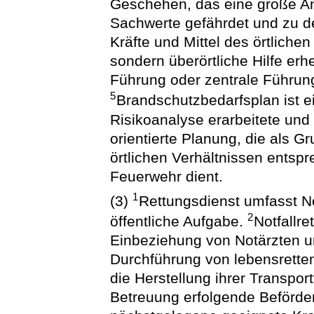
Geschehen, das eine große A
Sachwerte gefährdet und zu 
Kräfte und Mittel des örtliche
sondern überörtliche Hilfe er
Führung oder zentrale Führung 
5
Brandschutzbedarfsplan ist e
Risikoanalyse erarbeitete und
orientierte Planung, die als Gr
örtlichen Verhältnissen entspr
Feuerwehr dient.
1
(3)
Rettungsdienst umfasst No
2
öffentliche Aufgabe.
Notfallre
Einbeziehung von Notärzten u
Durchführung von lebensrette
die Herstellung ihrer Transpor
Betreuung erfolgende Beförder