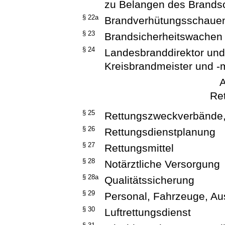
zu Belangen des Brands
§ 22a
Brandverhütungsschauen
§ 23
Brandsicherheitswachen
§ 24
Landesbranddirektor und 
Kreisbrandmeister und -m
A
Re
§ 25
Rettungszweckverbände, 
§ 26
Rettungsdienstplanung
§ 27
Rettungsmittel
§ 28
Notärztliche Versorgung
§ 28a
Qualitätssicherung
§ 29
Personal, Fahrzeuge, Au
§ 30
Luftrettungsdienst