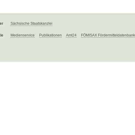
er
Sächsische Staatskanzlei
le
Medienservice
Publikationen
Amt24
FÖMISAX Fördermitteldatenbank