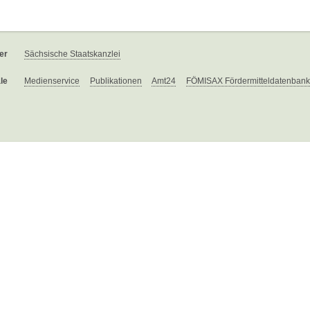
er
Sächsische Staatskanzlei
le
Medienservice
Publikationen
Amt24
FÖMISAX Fördermitteldatenbank