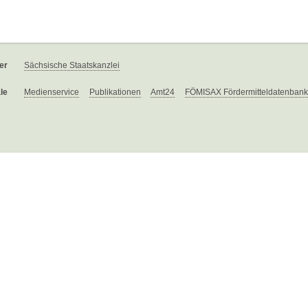
er
Sächsische Staatskanzlei
le
Medienservice
Publikationen
Amt24
FÖMISAX Fördermitteldatenbank