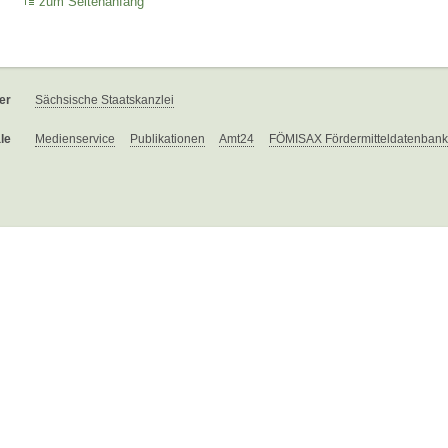
zum Seitenanfang
er
Sächsische Staatskanzlei
le
Medienservice
Publikationen
Amt24
FÖMISAX Fördermitteldatenbank