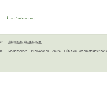
zum Seitenanfang
er
Sächsische Staatskanzlei
le
Medienservice
Publikationen
Amt24
FÖMISAX Fördermitteldatenbank