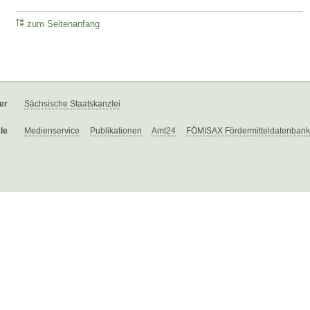
zum Seitenanfang
er
Sächsische Staatskanzlei
le
Medienservice
Publikationen
Amt24
FÖMISAX Fördermitteldatenbank