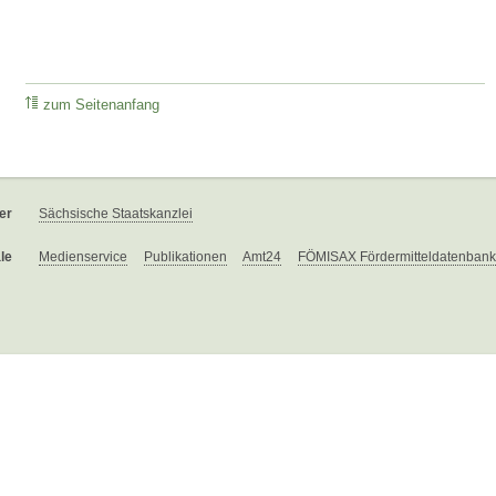
zum Seitenanfang
er
Sächsische Staatskanzlei
le
Medienservice
Publikationen
Amt24
FÖMISAX Fördermitteldatenbank