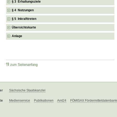
§ 3 Erhaltungsziele
§ 4 Nutzungen
§ 5 Inkrafttreten
Übersichtskarte
Anlage
zum Seitenanfang
er
Sächsische Staatskanzlei
le
Medienservice
Publikationen
Amt24
FÖMISAX Fördermitteldatenbank