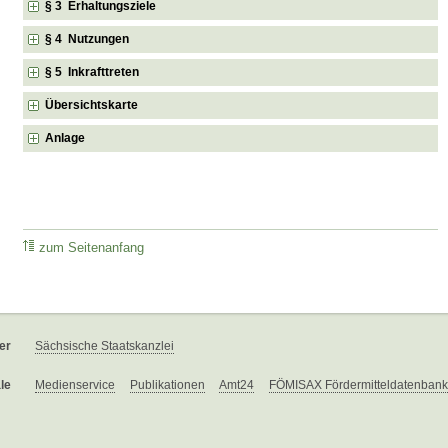
§ 3 Erhaltungsziele
§ 4 Nutzungen
§ 5 Inkrafttreten
Übersichtskarte
Anlage
zum Seitenanfang
er
Sächsische Staatskanzlei
le
Medienservice
Publikationen
Amt24
FÖMISAX Fördermitteldatenbank