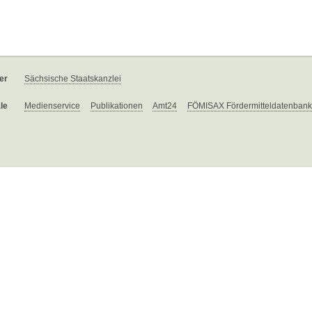
er
Sächsische Staatskanzlei
le
Medienservice
Publikationen
Amt24
FÖMISAX Fördermitteldatenbank