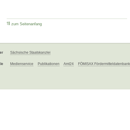
zum Seitenanfang
er
Sächsische Staatskanzlei
le
Medienservice
Publikationen
Amt24
FÖMISAX Fördermitteldatenbank