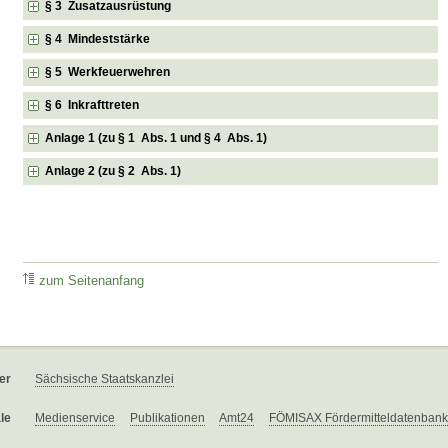
§ 3 Zusatzausrüstung
§ 4 Mindeststärke
§ 5 Werkfeuerwehren
§ 6 Inkrafttreten
Anlage 1 (zu § 1 Abs. 1 und § 4 Abs. 1)
Anlage 2 (zu § 2 Abs. 1)
zum Seitenanfang
er
Sächsische Staatskanzlei
le
Medienservice
Publikationen
Amt24
FÖMISAX Fördermitteldatenbank