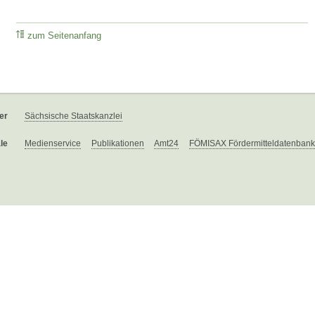
zum Seitenanfang
er
Sächsische Staatskanzlei
le
Medienservice
Publikationen
Amt24
FÖMISAX Fördermitteldatenbank