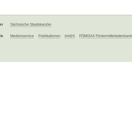
er
Sächsische Staatskanzlei
le
Medienservice
Publikationen
Amt24
FÖMISAX Fördermitteldatenbank