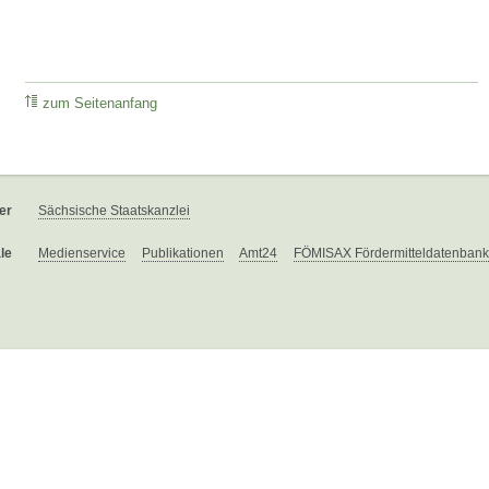
zum Seitenanfang
er
Sächsische Staatskanzlei
le
Medienservice
Publikationen
Amt24
FÖMISAX Fördermitteldatenbank