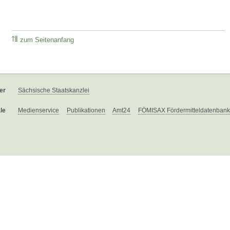
zum Seitenanfang
er
Sächsische Staatskanzlei
le
Medienservice
Publikationen
Amt24
FÖMISAX Fördermitteldatenbank