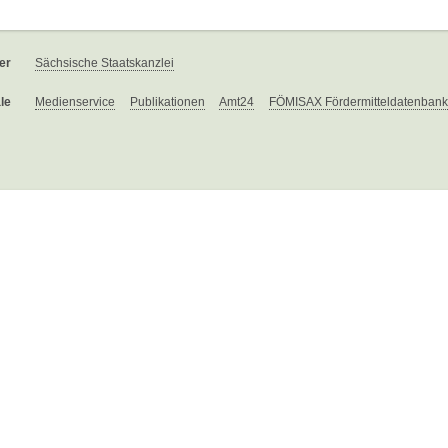
er
Sächsische Staatskanzlei
le
Medienservice
Publikationen
Amt24
FÖMISAX Fördermitteldatenbank