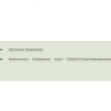
er
Sächsische Staatskanzlei
le
Medienservice
Publikationen
Amt24
FÖMISAX Fördermitteldatenbank