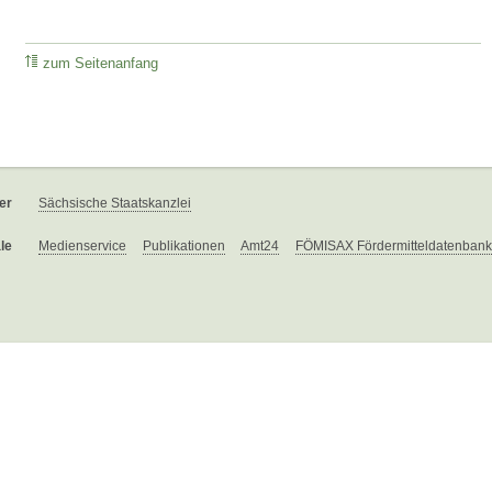
zum Seitenanfang
er
Sächsische Staatskanzlei
le
Medienservice
Publikationen
Amt24
FÖMISAX Fördermitteldatenbank