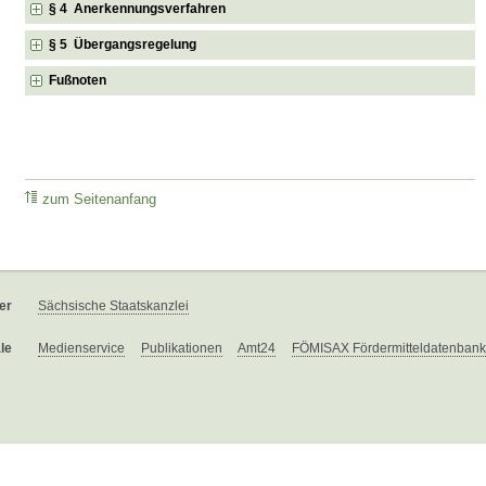
§ 4 Anerkennungsverfahren
§ 5 Übergangsregelung
Fußnoten
zum Seitenanfang
er
Sächsische Staatskanzlei
le
Medienservice
Publikationen
Amt24
FÖMISAX Fördermitteldatenbank