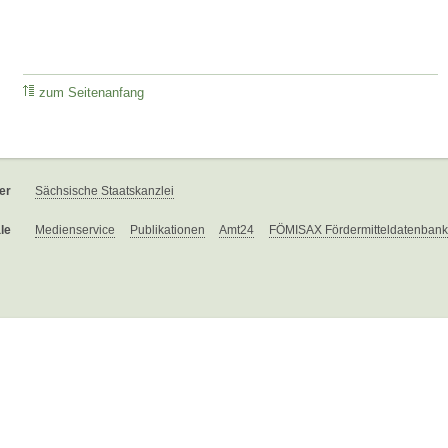
zum Seitenanfang
er
Sächsische Staatskanzlei
le
Medienservice
Publikationen
Amt24
FÖMISAX Fördermitteldatenbank