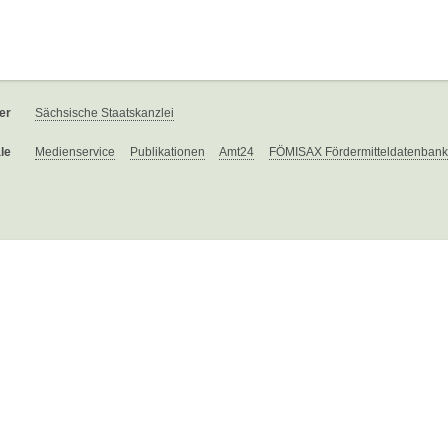
er
Sächsische Staatskanzlei
le
Medienservice
Publikationen
Amt24
FÖMISAX Fördermitteldatenbank