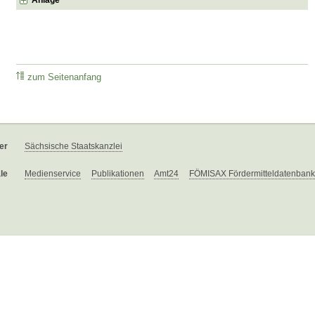
zum Seitenanfang
er
Sächsische Staatskanzlei
le
Medienservice
Publikationen
Amt24
FÖMISAX Fördermitteldatenbank