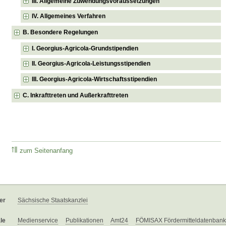
III. Allgemeine Zuwendungsvoraussetzungen
IV. Allgemeines Verfahren
B. Besondere Regelungen
I. Georgius-Agricola-Grundstipendien
II. Georgius-Agricola-Leistungsstipendien
III. Georgius-Agricola-Wirtschaftsstipendien
C. Inkrafttreten und Außerkrafttreten
zum Seitenanfang
er
Sächsische Staatskanzlei
le
Medienservice
Publikationen
Amt24
FÖMISAX Fördermitteldatenbank