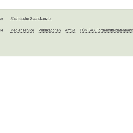
er
Sächsische Staatskanzlei
le
Medienservice
Publikationen
Amt24
FÖMISAX Fördermitteldatenbank