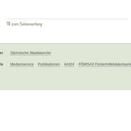
zum Seitenanfang
er
Sächsische Staatskanzlei
le
Medienservice
Publikationen
Amt24
FÖMISAX Fördermitteldatenbank