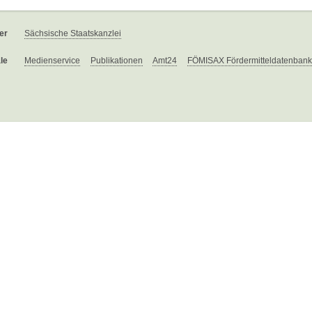
er
Sächsische Staatskanzlei
le
Medienservice
Publikationen
Amt24
FÖMISAX Fördermitteldatenbank