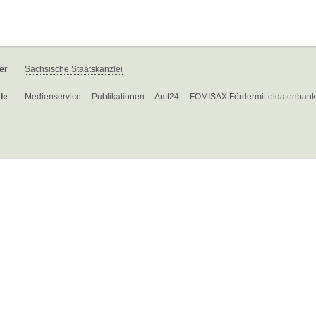
er
Sächsische Staatskanzlei
le
Medienservice
Publikationen
Amt24
FÖMISAX Fördermitteldatenbank