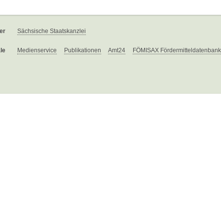
er
Sächsische Staatskanzlei
le
Medienservice
Publikationen
Amt24
FÖMISAX Fördermitteldatenbank