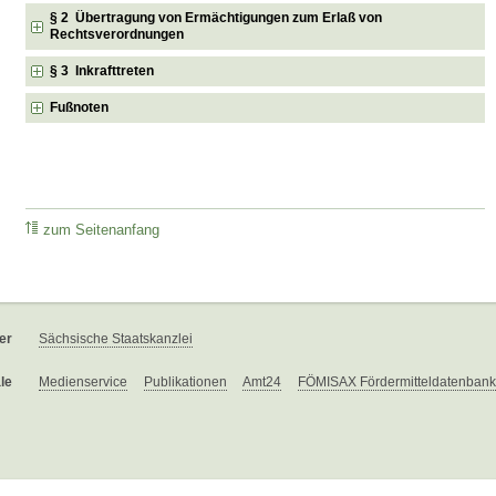
§ 2 Übertragung von Ermächtigungen zum Erlaß von
Rechtsverordnungen
§ 3 Inkrafttreten
Fußnoten
zum Seitenanfang
er
Sächsische Staatskanzlei
le
Medienservice
Publikationen
Amt24
FÖMISAX Fördermitteldatenbank