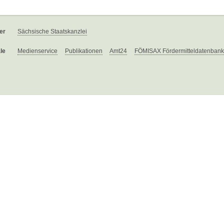
er
Sächsische Staatskanzlei
le
Medienservice
Publikationen
Amt24
FÖMISAX Fördermitteldatenbank