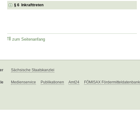
§ 6 Inkrafttreten
zum Seitenanfang
er
Sächsische Staatskanzlei
le
Medienservice
Publikationen
Amt24
FÖMISAX Fördermitteldatenbank