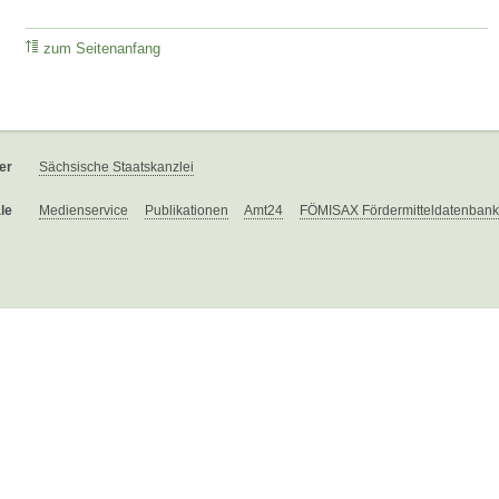
zum Seitenanfang
er
Sächsische Staatskanzlei
le
Medienservice
Publikationen
Amt24
FÖMISAX Fördermitteldatenbank